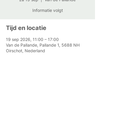
Informatie volgt
Tijd en locatie
19 sep 2026, 11:00 – 17:00
Van de Pallande, Pallande 1, 5688 NH
Oirschot, Nederland
Pallande 1
5688 NH, Oirschot
jessica@vandepallande.nl
Tel:
0611 340924
© 2026 Van De Pallande